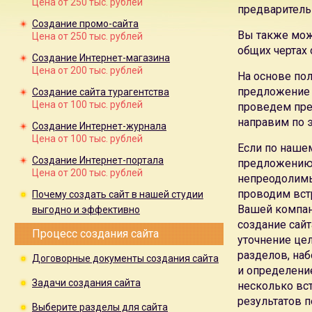
Цена от 250 тыс. рублей
предваритель
Предлагаем
услуги создания сайтов
в любой тематике, лю
Создание промо-сайта
Создание сайта в кредит — это возможность рассрочки вы
Вы также може
Цена от 250 тыс. рублей
Наша
цена создания сайта
позволяет окупить затраты на со
общих чертах 
Самое серьезное внимание мы уделаем созданию
Создание Интернет-магазина
сайтов
Цена от 200 тыс. рублей
Поисковая эффективность
наших сайтов проверена годам
На основе по
эффективность, хорошие позиции в поисковых системах 
предложение п
Создание сайта турагентства
даже без затрат на
поисковое продвижение сайта
Цена от 100 тыс. рублей
проведем пре
Мы создаем сайты только на уникальном дизайне. Мы не
направим по э
Создание Интернет-журнала
Собственная
система управления сайтом
позволяет нашим 
Цена от 100 тыс. рублей
Если по наше
информацию на сайте
Создание Интернет-портала
предложению 
Система управления не является универсальной, мы
созда
Цена от 200 тыс. рублей
непреодолимы
Система управления сайтом
не будет содержать лишних и
проводим вст
Почему создать сайт в нашей студии
Специальное создание
системы управления для сайта
позв
Вашей компан
выгодно и эффективно
универсальные системы управления CMS
создание сайт
Учитывая возможности системы управления специалисты к
Процесс создания сайта
уточнение цел
технической поддержке сайта
разделов, наб
разработка веб-сайтов в Москве
в
студии веб-дизайна Ле
Договорные документы создания сайта
и определени
предложение создания веб-сайта.
Задачи создания сайта
несколько вс
Мы занимаемся
разработкам веб-сайтов в Москве
уже 5 л
результатов 
Предлагаем
услуги создания веб-сайтов
в любой тематике
Выберите разделы для сайта