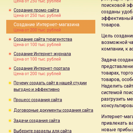
Цена от 250 тыс. рублей
поисковой эф
создания сайта.
Создание промо-сайта
созданы удоб
Самое серьезное внимание мы уделаем созданию
сайтов
Цена от 250 тыс. рублей
эффективный,
Это значит, что при правильной работе с наполнением сай
Создание Интернет-магазина
товаров.
тематическим запросам
Цена от 200 тыс. рублей
Поисковая эффективность
наших сайтов проверена годам
Цель создани
эффективность, хорошие позиции в поисковых системах 
Создание сайта турагентства
возможной ча
даже без затрат на
поисковое продвижение сайта
Цена от 100 тыс. рублей
компании, к а
Два самых значимых преимущества создания сайтов в на
Создание Интернет-журнала
высокая собственная
поисковая эффективность сайта
.
Цена от 100 тыс. рублей
Задача создан
С учетом требований технического задания, фирменного 
представлени
Создание Интернет-портала
дизайн-макета главной страницы сайта на выбор.
товарах, торг
Цена от 200 тыс. рублей
Собственная
система управления сайтом
позволяет нашим 
товаров, особ
Почему создать сайт в нашей студии
информацию на сайте
Наделить сай
выгодно и эффективно
Система управления не является универсальной, мы
созда
системой поис
Специальное создание
системы управления для сайта
позв
разгрузить м
Процесс создания сайта
универсальные системы управления CMS
консультирова
Учитывая возможности системы управления специалисты к
Договорные документы создания сайта
технической поддержке сайта
Интернет-мага
Задачи создания сайта
Мы рекомендуем
техническую поддержку сайта
привлекать в
только в 
работе сайта (сайты порталы, блоги, большие форумы на са
новые прибыл
Выберите разделы для сайта