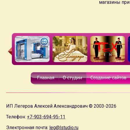
магазины при
дизайн-макета главной страницы веб-сайта на выбор.
Система управления не является универсальной, мы
созда
Система управления веб-сайтом
не будет содержать лишн
Специальное разработка
системы управления для веб-сай
универсальные системы управления CMS
Учитывая возможности системы управления специалисты к
технической поддержке веб-сайта
55/100
ИП Легеров Алексей Александрович © 2003-2026
Телефон:
+7-903-694-95-11
Электронная почта:
leg@lstudio.ru