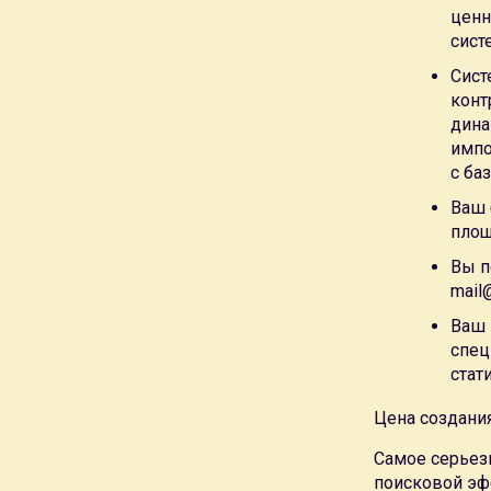
универсальные системы управления CMS
ценн
В рамках
технической поддержки веб-сайта
мы полностью 
сист
безопасность и сохранность данных, оплачиваем услуги тр
разработка веб-сайтов в Москве
в
студии веб-дизайна Ле
Сист
предложение создания веб-сайта.
конт
Мы занимаемся
разработкам веб-сайтов в Москве
уже 5 л
дина
Предлагаем
услуги создания веб-сайтов
в любой тематике
импо
Специальные предложения создания веб-сайта:
разработк
с ба
разработка веб-сайта туристической компании фирмы
, ра
Ваш 
недвижимости
, разработка рекламного веб-сайта, промо-
площ
разработка веб-сайта в кредит — это возможность рассро
Вы п
Поисковая эффективность
наших веб-сайтов проверена г
mail
поисковую эффективность, хорошие позиции в поисковых
посещаемость даже без затрат на
поисковое продвижение
Ваш 
Два самых значимых преимущества создания веб-сайтов 
спец
веб-сайта
и высокая собственная
поисковая эффективност
стат
Собственная
система управления веб-сайтом
позволяет на
информацию на веб-сайте
Цена создания
Модульная система управления базами данных веб-сайта, 
Самое серьез
блоков веб-сайта и широкие возможности публикации фо
поисковой эф
Система управления веб-сайтом
не будет содержать лишн