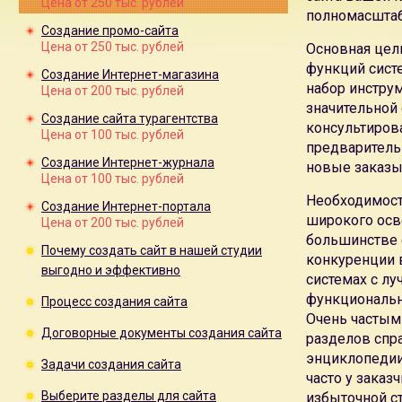
Цена от 250 тыс. рублей
полномасштаб
создания сайта.
Создание промо-сайта
Предлагаем
услуги создания сайтов
в любой тематике, лю
Цена от 250 тыс. рублей
Основная цел
Создание сайта-визитки
,
создание сайта компании
,
создани
функций сист
Интернет-журнала
Создание Интернет-магазина
,
создание портала
,
создание промо-сайт
набор инструм
Цена от 200 тыс. рублей
Цена создания сайта в Москве
в студии веб-дизайна Лега
значительной
Поисковая эффективность
наших сайтов проверена годам
Создание сайта турагентства
консультиров
эффективность, хорошие позиции в поисковых системах 
Цена от 100 тыс. рублей
предваритель
даже без затрат на
поисковое продвижение сайта
Создание Интернет-журнала
новые заказы
Два самых значимых преимущества создания сайтов в на
Цена от 100 тыс. рублей
высокая собственная
поисковая эффективность сайта
.
Необходимость
Создание Интернет-портала
С учетом требований технического задания, фирменного 
широкого осв
Цена от 200 тыс. рублей
дизайн-макета главной страницы сайта на выбор.
большинстве 
Почему создать сайт в нашей студии
Собственная
система управления сайтом
позволяет нашим 
конкуренции 
выгодно и эффективно
информацию на сайте
системах с лу
Система управления не является универсальной, мы
созда
функциональн
Процесс создания сайта
Система управления сайтом
не будет содержать лишних и
Очень частым
Специальное создание
системы управления для сайта
позв
Договорные документы создания сайта
разделов спра
универсальные системы управления CMS
энциклопедии,
Задачи создания сайта
Учитывая возможности системы управления специалисты к
часто у зака
технической поддержке сайта
Выберите разделы для сайта
избыточной ст