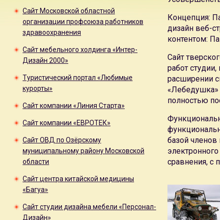
Сайт Московской областной
Концепция: Па
организации профсоюза работников
дизайн веб-ст
здравоохранения
контентом: Па
Сайт мебельного холдинга «Интер-
Сайт тверско
Дизайн 2000»
работ студии,
Туристический портал «Любимые
расширении с
курорты»
«Лебедушка» 
полностью по
Сайт компании «Линия Старта»
Функциональн
Сайт компании «ЕВРОТЕК»
функциональны
базой членов 
Сайт ОВД по Озёрскому
электронного 
муниципальному району Московской
сравнения, с 
области
Сайт центра китайской медицины
«Багуа»
Сайт студии дизайна мебели «Персонал-
Дизайн»