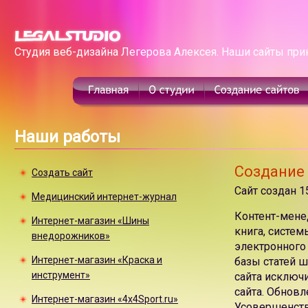
Студия веб-дизайна Легерова Алексея. Наши сайты при
Наши работы
Создание 
Создать сайт
Сайт создан 1
Медицинский интернет-журнал
Контент-менед
Интернет-магазин «Шины
книга, систем
внедорожников»
электронного 
Интернет-магазин «Краска и
базы статей 
инструмент»
сайта исключи
сайта. Обнов
Интернет-магазин «4x4Sport.ru»
Усовершенств