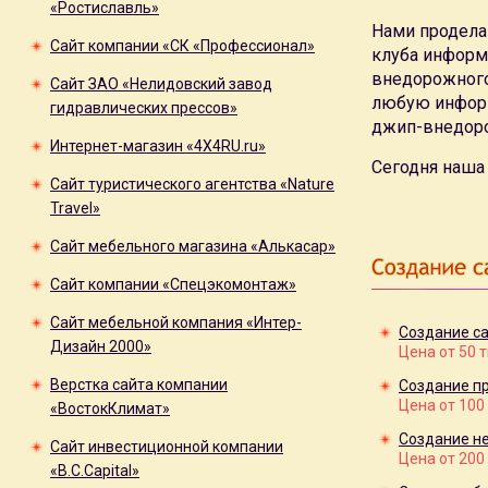
«Ростиславль»
Нами проделан
Сайт компании «СК «Профессионал»
клуба информ
внедорожного
Сайт ЗАО «Нелидовский завод
любую информ
гидравлических прессов»
джип-внедор
Интернет-магазин «4X4RU.ru»
Сегодня наша 
Сайт туристического агентства «Nature
Travel»
Сайт мебельного магазина «Алькасар»
Сайт компании «Спецэкомонтаж»
Сайт мебельной компания «Интер-
Создание са
Дизайн 2000»
Цена от 50 
Верстка сайта компании
Создание пр
Цена от 100
«ВостокКлимат»
Создание н
Сайт инвестиционной компании
Цена от 200
«B.C.Capital»