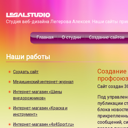
Студия веб-дизайна Легерова Алексея. Наши сайты при
Наши работы
Создание
Создать сайт
профсоюз
Медицинский интернет-журнал
Сайт создан 3
Интернет-магазин «Шины
Под управлен
внедорожников»
публикации ст
Интернет-магазин «Краска и
блока новосте
инструмент»
прикрепленны
сообщений, си
Интернет-магазин «4x4Sport.ru»