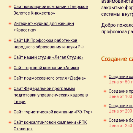
взаимодейств
Сайт ювелирной компании «Тверское
закрытые фор
Золотое Княжество»
системы внут
Интернет-журнал для женщин
Добро пожало
«Красотка»
профсоюза ра
Сайт ЦК Профсоюза работников
народного образования и науки РФ
Сайт нашей студии «Легал Студио»
Сайт торговой компании «Аникс»
Создание са
Сайт подмосковного отеля «Дафна»
Цена от 50 
Сайт Федеральной программы
Создание пр
подготовки управленческих кадров в
Цена от 100
Твери
Создание н
Цена от 200
Сайт туристической компании «РЭ-Тур»
Создание б
Сайт консалтинговой компании «РПК
Цена от 250
Столица»