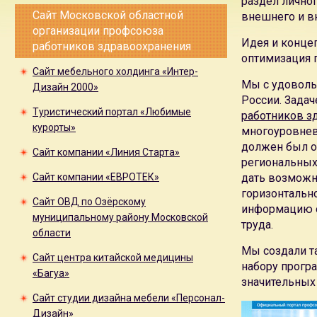
раздел личног
Сайт Московской областной
внешнего и вн
организации профсоюза
Идея и концеп
работников здравоохранения
оптимизация 
Сайт мебельного холдинга «Интер-
Мы с удоволь
Дизайн 2000»
России. Задач
Туристический портал «Любимые
работников з
курорты»
многоуровнев
должен был о
Сайт компании «Линия Старта»
региональных 
Сайт компании «ЕВРОТЕК»
дать возможн
горизонтальн
Сайт ОВД по Озёрскому
информацию о
муниципальному району Московской
труда.
области
Мы создали т
Сайт центра китайской медицины
набору прогр
«Багуа»
значительных 
Сайт студии дизайна мебели «Персонал-
Дизайн»