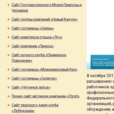
Сайт Государственного Музея Природы и
Человека
Сайт группы компаний «Новый Каучук»
Сайт гостиницы «Озёры»
Сайт комплекса отдыха «Луч»
Сайт компании «Пинкод»
Сайт ночного клуба «Примерное
Поведение»
Сайт гостиницы «Можжевеловый бор»
В октябре 20
Сайт гостиницы «Селигер»
расширению с
работников з
Сайт «Чугунное литьё»
профсоюзные 
Промо-сайт автомоек компании «Christ»
Федерального 
организаций,
Сайт тверского джип-клуба
обсуждения, 
«Лебёдушка»