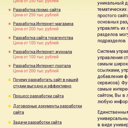
Цена от 250 тыс. рублей
уникальный д
Специальное создание
системы управления для сайта
позв
тематических 
Разработка промо-сайта
универсальные системы управления CMS
Цена от 250 тыс. рублей
простого сайт
разработка веб-сайтов в Москве
в
студии веб-дизайна Ле
основных разд
предложение создания веб-сайта.
Разработка Интернет-магазина
управлять их
Цена от 200 тыс. рублей
Возможно
разработка веб-сайта в кредит
на срок 12 месяц
разделов мог
Предлагаем
услуги создания веб-сайтов
в любой тематике
Разработка сайта турагентства
подразделов
разработка веб-сайта-визитки
,
разработка веб-сайта комп
Цена от 100 тыс. рублей
магазина
, разработка
Интернет-журнала
,
разработка порта
Система упра
Разработка Интернет-журнала
дизайна
Цена от 100 тыс. рублей
управления с
Специальные предложения создания веб-сайта:
разработк
самым широки
Разработка Интернет-портала
разработка веб-сайта туристической компании фирмы
, ра
ссылками, уп
Цена от 200 тыс. рублей
недвижимости
, разработка рекламного веб-сайта, промо-
добавления ф
Почему разработать сайт в нашей
Наша
цена создания веб-сайта
позволяет окупить затраты 
сервисов). Ф
студии выгодно и эффективно
Самое серьезное внимание мы уделаем созданию
веб-са
самые интере
Мы создаем веб-сайты только на уникальном дизайне. М
сайтом, Вы в
Процесс разработки сайта
Независимо от условий договора создания веб-сайта, мы р
любую информ
сайта не будет удовлетворять заказчика.
Договорные документы разработки
Специальное разработка
системы управления для веб-сай
Единственным
сайта
универсальные системы управления CMS
универсальны
Задачи разработки сайта
Мы рекомендуем
техническую поддержку веб-сайта
в виде униве
тольк