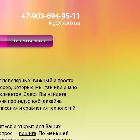
дание
Интернет-журнала
,
создание портала
,
создание
+7-903-694-95-11
leg@lstudio.ru
ов по тематическим запросам
ую эффективность, хорошие позиции в поисковых
ние сайта
ния сайта
и высокая собственная
поисковая
х популярных, важный и просто
 два дизайн-макета главной страницы сайта на выбор.
сов, которые мы, так или иначе,
бую информацию на сайте
 клиентов. Здесь Вы найдете
х блоков сайта и широкие возможности публикации
ния процедур веб-дизайна,
описания и сравнения технологий
шены универсальные системы управления CMS
яться и открыт для Ваших
вопрос —
пишите
. По меньшей
сайта туристической компании фирмы
, создание Интернет-