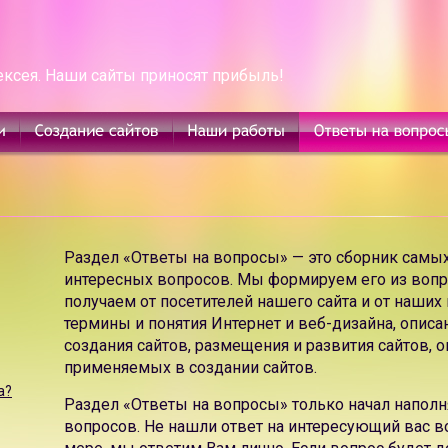
 нашем
портфолио студии веб-дизайна
свыше 50 сайтов
е корпоративного сайта
,
создание Интернет-магазина
, соз
а
есяцев
ексея. Наши сайты приносят прибыль!
платы полной стоимости сайта
л Студио — выгодное предложение.
 высокой поисковой эффективности
та, ваш сайт попадет на первые страницы поисковых отчет
и. Большинство наших сайтов получают высокую поисков
ую посещаемость даже без затрат на
поисковое продвиже
шей студии веб-дизайна в Москве — невысокая
цена созда
Раздел «Ответы на вопросы» — это сборник самы
тиля компании и предпочтений целевой группы мы создаем
интересных вопросов. Мы формируем его из вопро
клиентам самостоятельно, оперативно и легко менять лю
получаем от посетителей нашего сайта и от наших
альный редактор статей, публикаций разделов и текстовы
термины и понятия Интернет и веб-дизайна, описа
создания сайтов, размещения и развития сайтов, 
нструментов и возможностей
применяемых в создании сайтов.
оляет сделать ее очень быстрой и эффективной, чего ли
а?
Раздел «Ответы на вопросы» только начал наполн
бой сложности и задачи
вопросов. Не нашли ответ на интересующий вас 
 турагентства
,
создание туристического портала
,
создание 