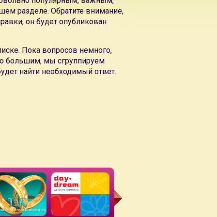
 довольно популярным, важным,
шем разделе. Обратите внимание,
правки, он будет опубликован
ую эффективность, хорошие позиции в поисковых
иске. Пока вопросов немного,
ние сайта
но большим, мы сгруппируем
будет найти необходимый ответ.
айта не будет удовлетворять заказчика.
бую информацию на сайте
х блоков сайта и широкие возможности публикации
дное предложение создания веб-сайта.
а
,
разработка веб-сайта туристической компании фирмы
,
ромо-веб-сайта
 поисковую эффективность, хорошие позиции в
е продвижение веб-сайта
товых блоков веб-сайта и широкие возможности