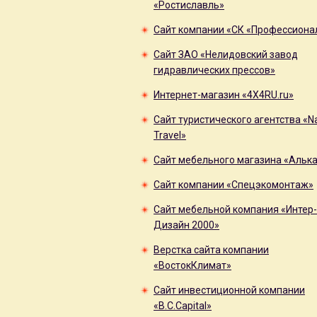
«Ростиславль»
Сайт компании «СК «Профессиона
Сайт ЗАО «Нелидовский завод
гидравлических прессов»
Интернет-магазин «4X4RU.ru»
Сайт туристического агентства «N
Travel»
Сайт мебельного магазина «Альк
Сайт компании «Спецэкомонтаж»
Сайт мебельной компания «Интер-
Дизайн 2000»
Верстка сайта компании
«ВостокКлимат»
Сайт инвестиционной компании
«B.C.Capital»