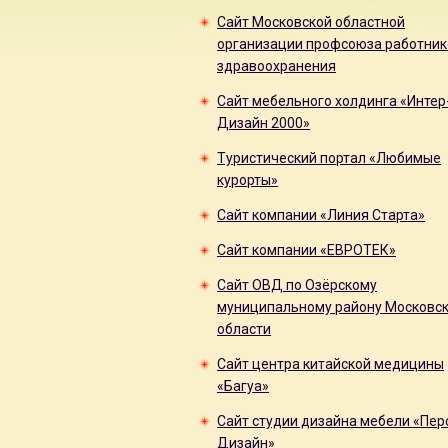
Сайт Московской областной
организации профсоюза работник
здравоохранения
Сайт мебельного холдинга «Интер
Дизайн 2000»
Туристический портал «Любимые
курорты»
Сайт компании «Линия Старта»
Сайт компании «ЕВРОТЕК»
Сайт ОВД по Озёрскому
муниципальному району Московс
области
Сайт центра китайской медицины
«Багуа»
Сайт студии дизайна мебели «Пер
Дизайн»