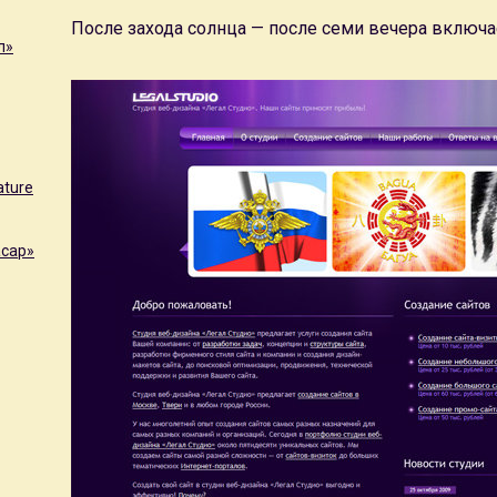
После захода солнца — после семи вечера включае
л»
ature
асар»