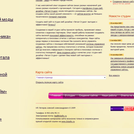
й моды
ника»
ртала
ьной
айм»
»