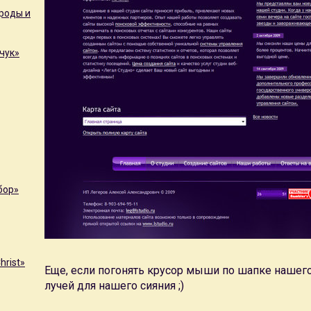
роды и
чук»
бор»
rist»
Еще, если погонять крусор мыши по шапке нашего
лучей для нашего сияния ;)