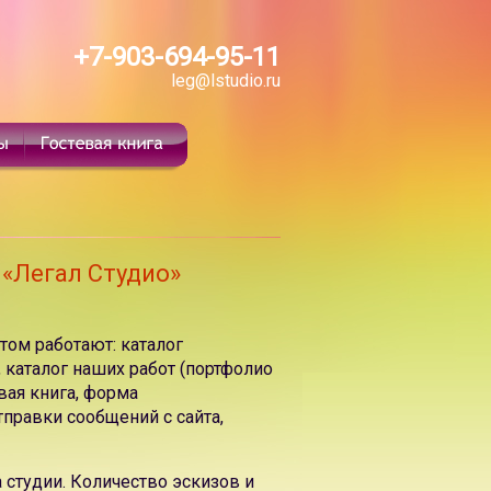
+7-903-694-95-11
leg@lstudio.ru
 «Легал Студио»
том работают: каталог
, каталог наших работ (портфолио
вая книга, форма
тправки сообщений с сайта,
а студии. Количество эскизов и