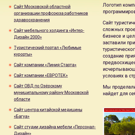
Логотип компа
Сайт Московской областной
программиров
организации профсоюза работников
здравоохранения
Сайт туристич
сложных прое
Сайт мебельного холдинга «Интер-
бизнесе и цел
Дизайн 2000»
заставили при
Туристический портал «Любимые
туристическог
курорты»
создание прия
предвосхищен
Сайт компании «Линия Старта»
исчерпывающую
Сайт компании «ЕВРОТЕК»
условиях в ст
Сайт ОВД по Озёрскому
Мы проделали
муниципальному району Московской
найдет для с
области
Сайт центра китайской медицины
«Багуа»
Сайт студии дизайна мебели «Персонал-
Дизайн»