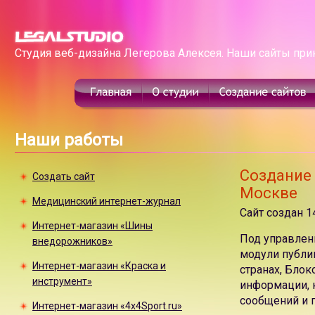
Студия веб-дизайна Легерова Алексея. Наши сайты при
Наши работы
Создание 
Создать сайт
Москве
Медицинский интернет-журнал
Сайт создан 1
Интернет-магазин «Шины
Под управлен
внедорожников»
модули публик
Интернет-магазин «Краска и
странах, Блок
инструмент»
информации, 
сообщений и п
Интернет-магазин «4x4Sport.ru»