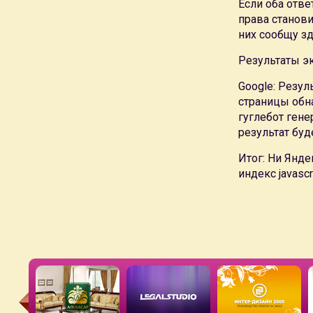
Если оба отве
права станови
них сообщу зд
Результаты э
Google: Резул
страницы обна
гуглебот гене
результат буд
Итог: Ни Янде
индекс javasc