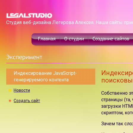
Студия веб-дизайна Легерова Алексея. Наши сайты при
Индексиро
Индексирование JavaScript-
поисковы
генерируемого контента
Новости
Собственно эт
страницы (та,
Создать сайт
загрузки HTML
скриптом, ко
Зачем так сл