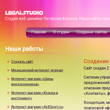
Студия веб-дизайна Легерова Алексея. Наши сайты при
Наши работы
Создание
Создать сайт
Сайт создан 2
Медицинский интернет-журнал
Система упра
Интернет-магазин «Шины
предложений 
внедорожников»
описания пред
Интернет-магазин «Краска и
«Контакты», ф
инструмент»
Концепция, м
Интернет-магазин «4x4Sport.ru»
поисковой эф