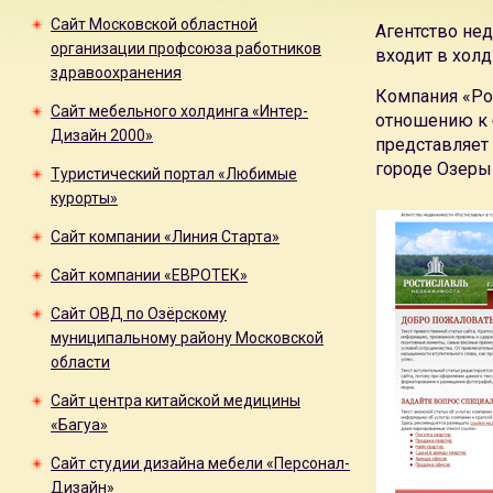
Сайт Московской областной
Агентство не
организации профсоюза работников
входит в холд
здравоохранения
Компания «Ро
Сайт мебельного холдинга «Интер-
отношению к 
Дизайн 2000»
представляет
городе Озеры
Туристический портал «Любимые
курорты»
Сайт компании «Линия Старта»
Сайт компании «ЕВРОТЕК»
Сайт ОВД по Озёрскому
муниципальному району Московской
области
Сайт центра китайской медицины
«Багуа»
Сайт студии дизайна мебели «Персонал-
Дизайн»