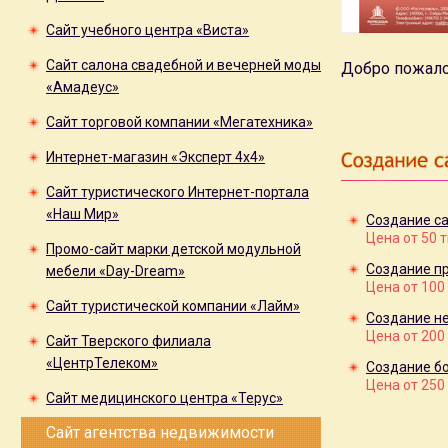
Сайт учебного центра «Виста»
Сайт салона свадебной и вечерней моды
Добро пожало
«Амадеус»
Сайт торговой компании «Мегатехника»
Интернет-магазин «Эксперт 4x4»
Сайт туристического Интернет-портала
«Наш Мир»
Создание са
Цена от 50 
Промо-сайт марки детской модульной
Создание пр
мебели «Day-Dream»
Цена от 100
Сайт туристической компании «Лайм»
Создание н
Цена от 200
Сайт Тверского филиала
«ЦентрТелеком»
Создание б
Цена от 250
Сайт медицинского центра «Терус»
Сайт агентства недвижимости