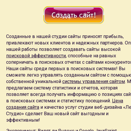
разработка веб-сайтов в Москве
в
студии веб-дизайна Ле
предложение создания веб-сайта.
Мы занимаемся
разработкам веб-сайтов в Москве
уже 5 л
Предлагаем
услуги создания веб-сайтов
в любой тематике
разработка веб-сайта в кредит — это возможность рассро
Наша
цена создания веб-сайта
позволяет окупить затраты 
Созданные в нашей студии сайты приносят прибыль,
Это значит, что при правильной работе с наполнением веб
привлекают новых клиентов и надежных партнеров. О
по тематическим запросам
нашей работы позволяет создавать сайты высокой
Поисковая эффективность
наших веб-сайтов проверена г
поисковой эффективности
, способные на равных
поисковую эффективность, хорошие позиции в поисковых
соперничать в поисковых отчетах с сайтами конкуренто
посещаемость даже без затрат на
поисковое продвижение
Наши сайты среди первых в поисковых системах! Вы
Мы создаем веб-сайты только на уникальном дизайне. М
сможете легко управлять созданным сайтом с помощь
С учетом требований технического задания, фирменного 
собственной уникальной
системы управления сайтом
. 
дизайн-макета главной страницы веб-сайта на выбор.
предлагаем систему статистики и отчетов, которая
Специальное разработка
системы управления для веб-сай
позволяет всегда получать информацию о позициях сай
универсальные системы управления CMS
в поисковых системах и статистику посещений.
Цена
Учитывая возможности системы управления специалисты к
создания сайта
и качество услуг студии веб-дизайна «Л
технической поддержке веб-сайта
Студио» сделает Ваш новый сайт выгодным и
В рамках
технической поддержки веб-сайта
мы полностью 
эффективным!
безопасность и сохранность данных, оплачиваем услуги тр
Эксперимент:
Видят ли Яндекс и Google JavaScript