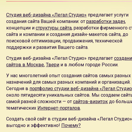
В рамках
технической поддержки сайта
мы полностью контр
сохранность данных, оплачиваем услуги третьих лиц хост
Студия веб-дизайна «Легал Студио»
предлагает услуги
Возможно
создание сайта в кредит
на срок 12 месяцев.
создания сайта Вашей компании: от
разработки задач
,
Создание сайта-визитки
,
создание сайта компании
,
создани
концепции и
структуры сайта
, разработки фирменного с
Интернет-журнала
,
создание портала
,
создание промо-сайт
сайта и компании и создания дизайн-макетов сайта, до
Вы можете
заказать создание сайта в кредит
на срок 12 м
поисковой оптимизации, продвижения, технической
Поисковая эффективность
наших сайтов проверена годам
поддержки и развития Вашего сайта.
эффективность, хорошие позиции в поисковых системах 
даже без затрат на
поисковое продвижение сайта
Студия веб-дизайна «Легал Студио» предлагает
создан
Мы создаем сайты только на уникальном дизайне. Мы не
сайтов в Москве
,
Твери
и в любом городе России.
Собственная
система управления сайтом
позволяет нашим 
У нас многолетний опыт создания сайтов самых разных
информацию на сайте
назначений для самых разных компаний и организаций.
Модульная система управления базами данных сайта, визу
Сегодня в
портфолио студии веб-дизайна «Легал Студио
сайта и широкие возможности публикации фотографий, и
около пятидесяти уникальных сайтов. Мы создаем сайт
Система управления не является универсальной, мы
созда
самой разной сложности — от
сайтов-визиток
до больш
Система управления сайтом
не будет содержать лишних и
тематических
Интернет-порталов
.
Специальное создание
системы управления для сайта
позв
универсальные системы управления CMS
Создать свой сайт в студии веб-дизайна «Легал Студио»
Учитывая возможности системы управления специалисты к
выгодно и эффективно!
Почему?
технической поддержке сайта