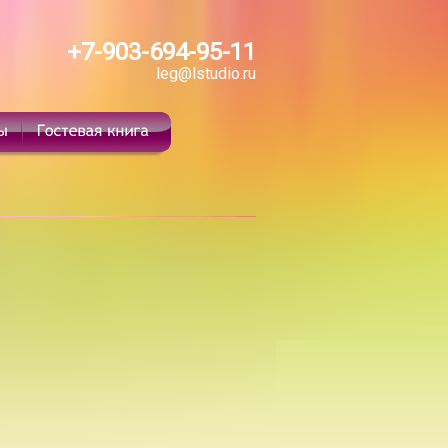
+7-903-694-95-11
leg@lstudio.ru