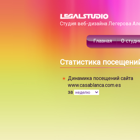
Студия веб-дизайна Легерова Ал
Статистика посещени
Динамика посещений сайта
www.casablanca.com.es
за