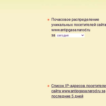
Почасовое распределение
уникальных посетителей сайт
www.antipgasa.narod.ru
за
Список IP-адресов посетител
сайта www.antipgasa.narod.ru за
последние 5 дней