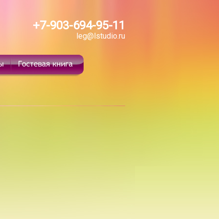
+7-903-694-95-11
leg@lstudio.ru