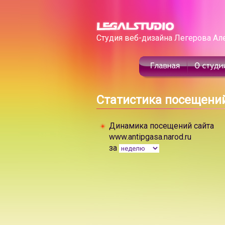
Студия веб-дизайна Легерова Ал
Статистика посещени
Динамика посещений сайта
www.antipgasa.narod.ru
за